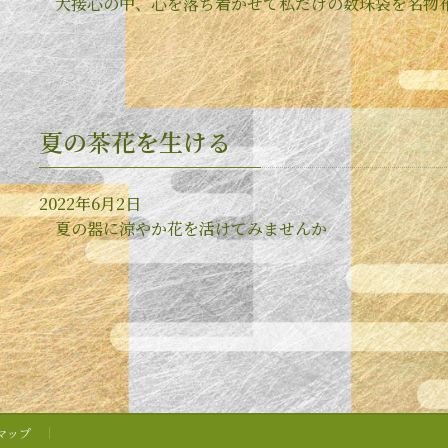
大接心の中、心を落ち着かせて私だけの数珠袋を名物
夏の茶花を生ける
2022年6月2日
夏の器に涼やか花を活けてみませんか
マップ