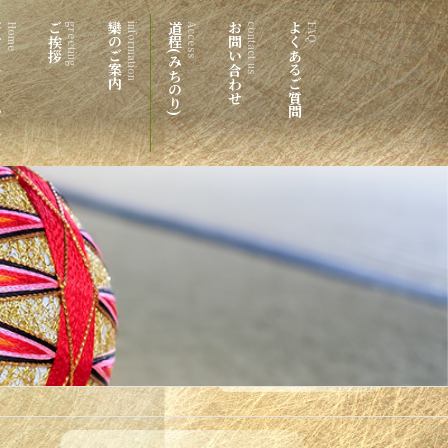
つき）
ご挨拶
欒のご案内
道程(みちのり)
お問い合わせ
よくあるご質問
Home
greeting
information
Access
contact us
FAQ