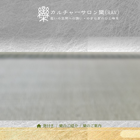
コ
ナ
ン
ビ
テ
ゲ
ン
ー
ツ
シ
へ
ョ
ス
ン
キ
に
ッ
移
プ
動
寄付き
欒のご紹介
欒のご案内